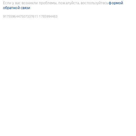
Если у вас возникли проблемы, пожалуйста, воспользуйтесь
формой
обратной связи
9175596447507337611
:
1785994483