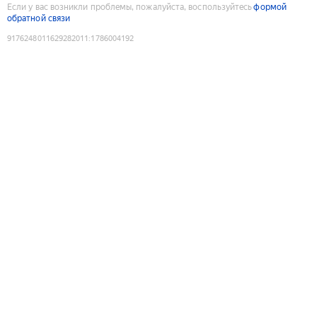
Если у вас возникли проблемы, пожалуйста, воспользуйтесь
формой
обратной связи
9176248011629282011
:
1786004192