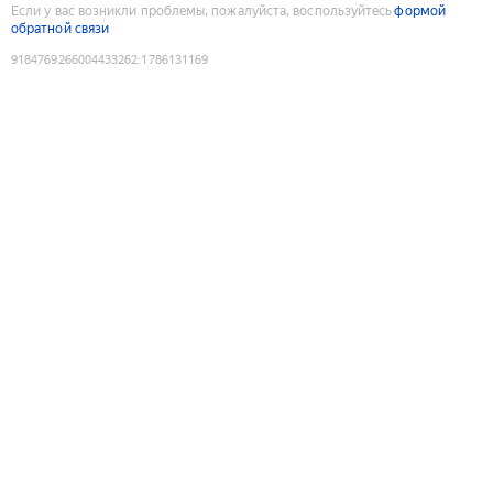
Если у вас возникли проблемы, пожалуйста, воспользуйтесь
формой
обратной связи
9184769266004433262
:
1786131169