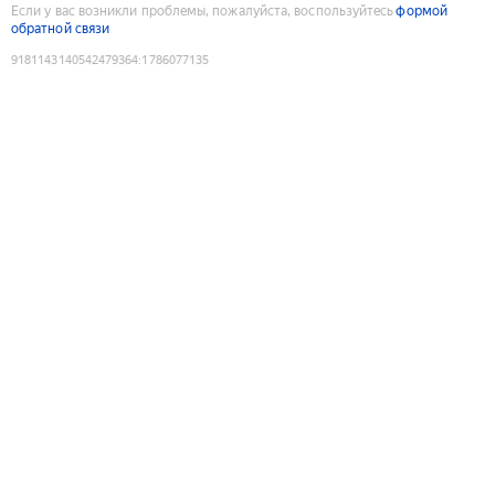
Если у вас возникли проблемы, пожалуйста, воспользуйтесь
формой
обратной связи
9181143140542479364
:
1786077135