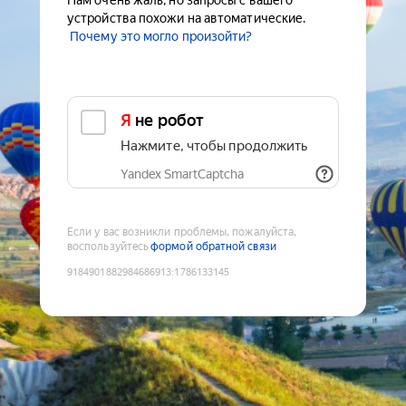
Нам очень жаль, но запросы с вашего
устройства похожи на автоматические.
Почему это могло произойти?
Я не робот
Нажмите, чтобы продолжить
Yandex SmartCaptcha
Если у вас возникли проблемы, пожалуйста,
воспользуйтесь
формой обратной связи
9184901882984686913
:
1786133145