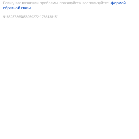
Если у вас возникли проблемы, пожалуйста, воспользуйтесь
формой
обратной связи
9185237865053950272
:
1786138151