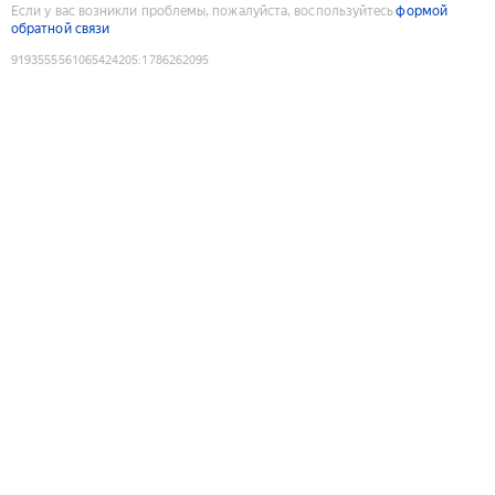
Если у вас возникли проблемы, пожалуйста, воспользуйтесь
формой
обратной связи
9193555561065424205
:
1786262095