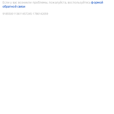
Если у вас возникли проблемы, пожалуйста, воспользуйтесь
формой
обратной связи
9185500113611457245
:
1786142059