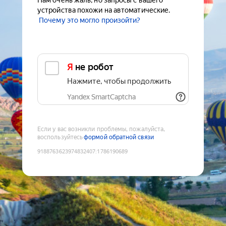
Нам очень жаль, но запросы с вашего
устройства похожи на автоматические.
Почему это могло произойти?
Я не робот
Нажмите, чтобы продолжить
Yandex SmartCaptcha
Если у вас возникли проблемы, пожалуйста,
воспользуйтесь
формой обратной связи
9188763623974832407
:
1786190689