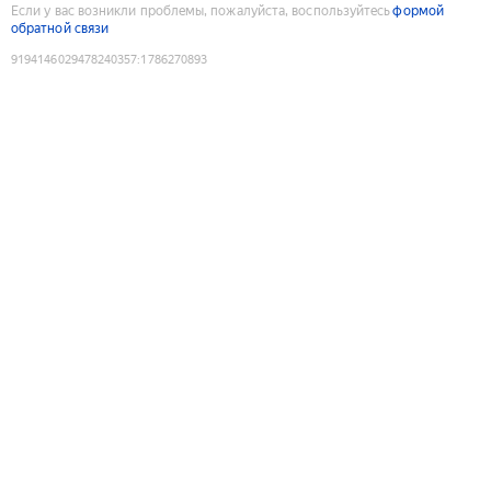
Если у вас возникли проблемы, пожалуйста, воспользуйтесь
формой
обратной связи
9194146029478240357
:
1786270893