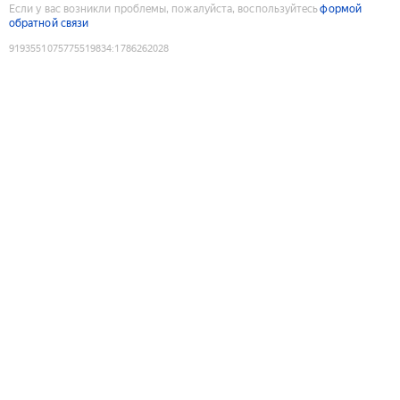
Если у вас возникли проблемы, пожалуйста, воспользуйтесь
формой
обратной связи
9193551075775519834
:
1786262028