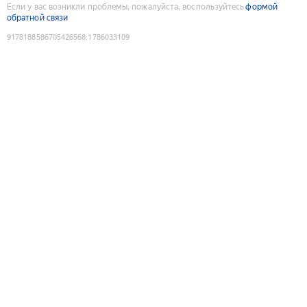
Если у вас возникли проблемы, пожалуйста, воспользуйтесь
формой
обратной связи
9178188586705426568
:
1786033109