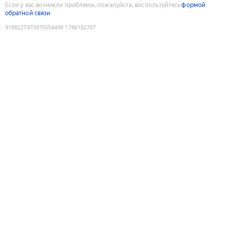
Если у вас возникли проблемы, пожалуйста, воспользуйтесь
формой
обратной связи
9188227973975554498
:
1786182707