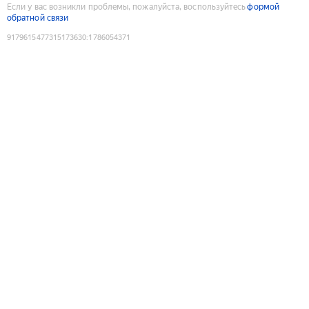
Если у вас возникли проблемы, пожалуйста, воспользуйтесь
формой
обратной связи
9179615477315173630
:
1786054371