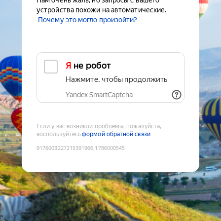
Нам очень жаль, но запросы с вашего
устройства похожи на автоматические.
Почему это могло произойти?
Я не робот
Нажмите, чтобы продолжить
Yandex SmartCaptcha
Если у вас возникли проблемы, пожалуйста,
воспользуйтесь
формой обратной связи
9176003227215391966
:
1786000545