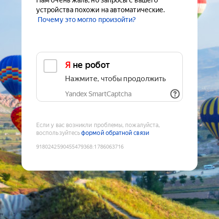
Нам очень жаль, но запросы с вашего
устройства похожи на автоматические.
Почему это могло произойти?
Я не робот
Нажмите, чтобы продолжить
Yandex SmartCaptcha
Если у вас возникли проблемы, пожалуйста,
воспользуйтесь
формой обратной связи
9180242590455479368
:
1786063716