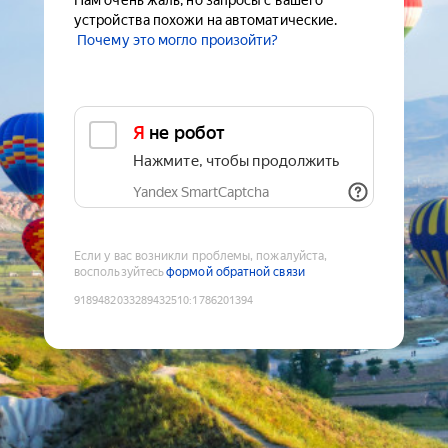
Нам очень жаль, но запросы с вашего
устройства похожи на автоматические.
Почему это могло произойти?
Я не робот
Нажмите, чтобы продолжить
Yandex SmartCaptcha
Если у вас возникли проблемы, пожалуйста,
воспользуйтесь
формой обратной связи
9189482033289432510
:
1786201394