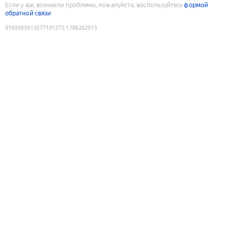
Если у вас возникли проблемы, пожалуйста, воспользуйтесь
формой
обратной связи
9193583613577191273
:
1786262513