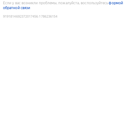
Если у вас возникли проблемы, пожалуйста, воспользуйтесь
формой
обратной связи
9191814692372017456
:
1786236154