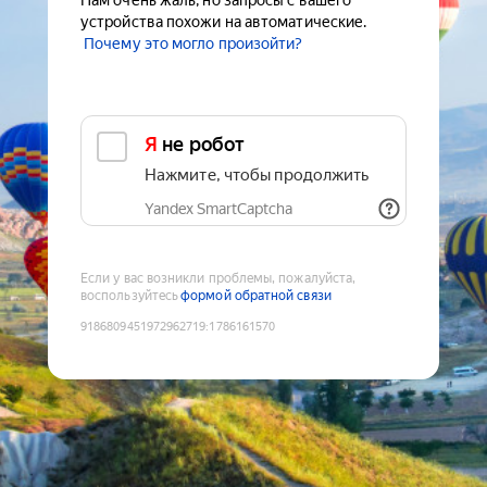
Нам очень жаль, но запросы с вашего
устройства похожи на автоматические.
Почему это могло произойти?
Я не робот
Нажмите, чтобы продолжить
Yandex SmartCaptcha
Если у вас возникли проблемы, пожалуйста,
воспользуйтесь
формой обратной связи
9186809451972962719
:
1786161570