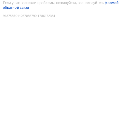
Если у вас возникли проблемы, пожалуйста, воспользуйтесь
формой
обратной связи
9187535011267086790
:
1786172381