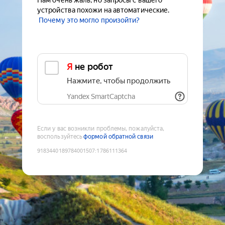
Нам очень жаль, но запросы с вашего
устройства похожи на автоматические.
Почему это могло произойти?
Я не робот
Нажмите, чтобы продолжить
Yandex SmartCaptcha
Если у вас возникли проблемы, пожалуйста,
воспользуйтесь
формой обратной связи
9183440189784001507
:
1786111364