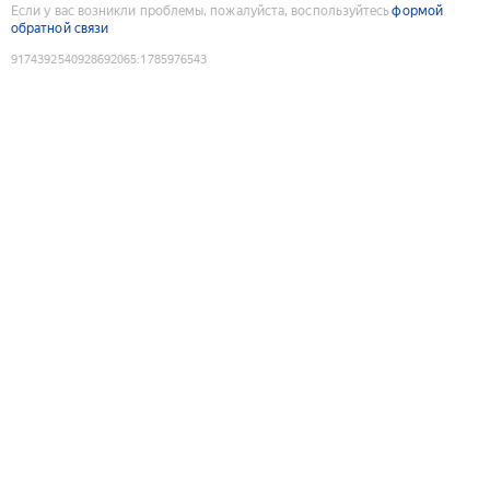
Если у вас возникли проблемы, пожалуйста, воспользуйтесь
формой
обратной связи
9174392540928692065
:
1785976543