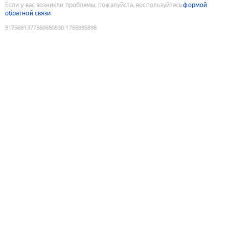
Если у вас возникли проблемы, пожалуйста, воспользуйтесь
формой
обратной связи
9175691377560680830
:
1785995898