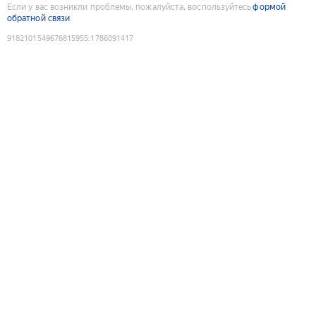
Если у вас возникли проблемы, пожалуйста, воспользуйтесь
формой
обратной связи
9182101549676815955
:
1786091417