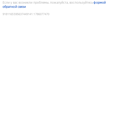
Если у вас возникли проблемы, пожалуйста, воспользуйтесь
формой
обратной связи
9181165595637449141
:
1786077470