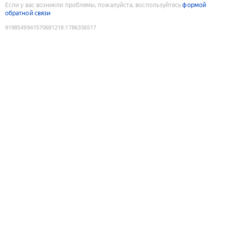
Если у вас возникли проблемы, пожалуйста, воспользуйтесь
формой
обратной связи
9198549941570681218
:
1786336517