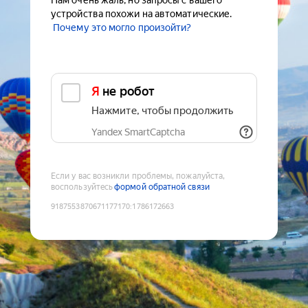
Нам очень жаль, но запросы с вашего
устройства похожи на автоматические.
Почему это могло произойти?
Я не робот
Нажмите, чтобы продолжить
Yandex SmartCaptcha
Если у вас возникли проблемы, пожалуйста,
воспользуйтесь
формой обратной связи
9187553870671177170
:
1786172663