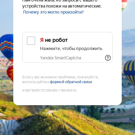
Нам очень жаль, но запросы с вашего
устройства похожи на автоматические.
Почему это могло произойти?
Я не робот
Нажмите, чтобы продолжить
Yandex SmartCaptcha
Если у вас возникли проблемы, пожалуйста,
воспользуйтесь
формой обратной связи
9186738891701290389
:
1786160518