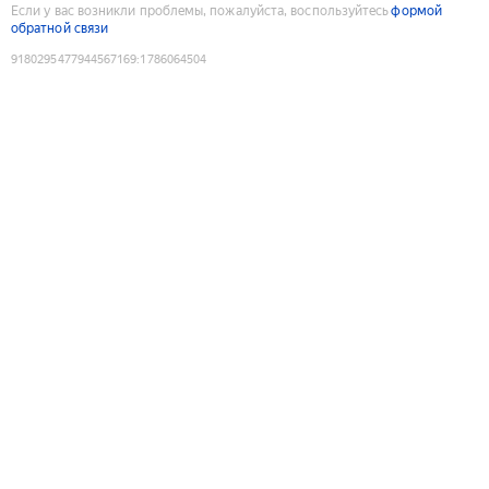
Если у вас возникли проблемы, пожалуйста, воспользуйтесь
формой
обратной связи
9180295477944567169
:
1786064504