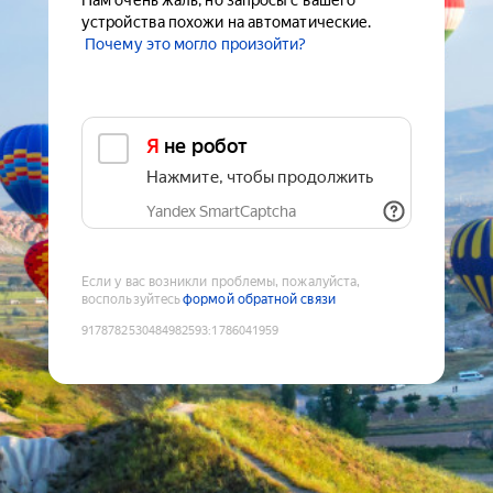
Нам очень жаль, но запросы с вашего
устройства похожи на автоматические.
Почему это могло произойти?
Я не робот
Нажмите, чтобы продолжить
Yandex SmartCaptcha
Если у вас возникли проблемы, пожалуйста,
воспользуйтесь
формой обратной связи
9178782530484982593
:
1786041959