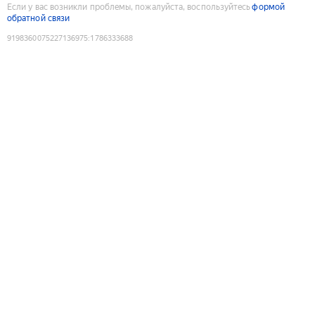
Если у вас возникли проблемы, пожалуйста, воспользуйтесь
формой
обратной связи
9198360075227136975
:
1786333688