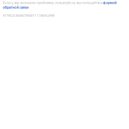
Если у вас возникли проблемы, пожалуйста, воспользуйтесь
формой
обратной связи
9179523360667906817
:
1786052999