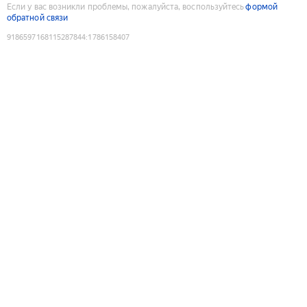
Если у вас возникли проблемы, пожалуйста, воспользуйтесь
формой
обратной связи
9186597168115287844
:
1786158407