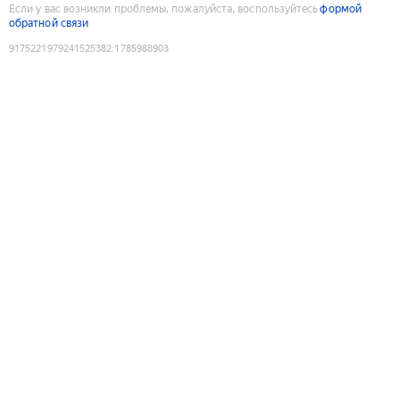
Если у вас возникли проблемы, пожалуйста, воспользуйтесь
формой
обратной связи
9175221979241525382
:
1785988903