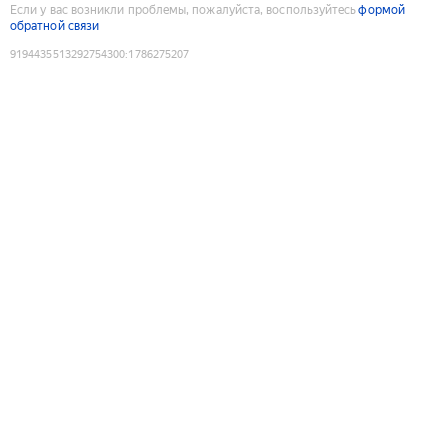
Если у вас возникли проблемы, пожалуйста, воспользуйтесь
формой
обратной связи
9194435513292754300
:
1786275207