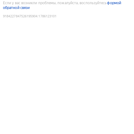
Если у вас возникли проблемы, пожалуйста, воспользуйтесь
формой
обратной связи
9184227847526195904
:
1786123101