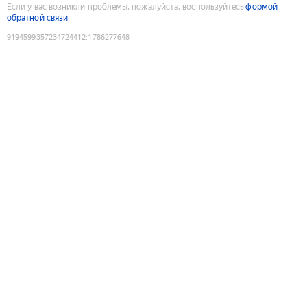
Если у вас возникли проблемы, пожалуйста, воспользуйтесь
формой
обратной связи
9194599357234724412
:
1786277648