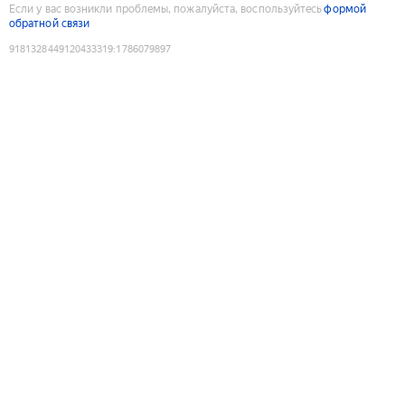
Если у вас возникли проблемы, пожалуйста, воспользуйтесь
формой
обратной связи
9181328449120433319
:
1786079897