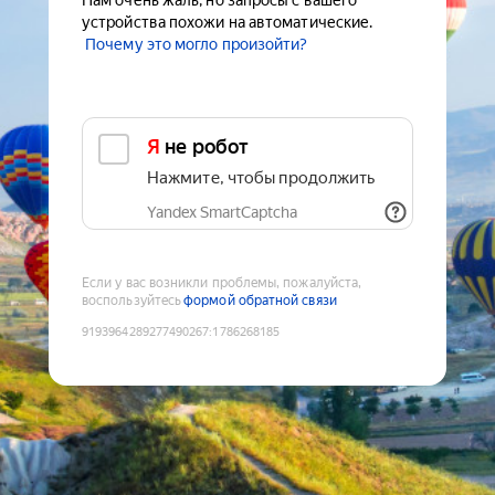
Нам очень жаль, но запросы с вашего
устройства похожи на автоматические.
Почему это могло произойти?
Я не робот
Нажмите, чтобы продолжить
Yandex SmartCaptcha
Если у вас возникли проблемы, пожалуйста,
воспользуйтесь
формой обратной связи
9193964289277490267
:
1786268185