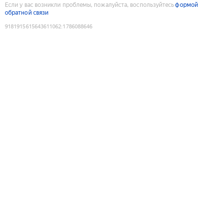
Если у вас возникли проблемы, пожалуйста, воспользуйтесь
формой
обратной связи
9181915615643611062
:
1786088646