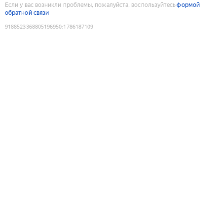
Если у вас возникли проблемы, пожалуйста, воспользуйтесь
формой
обратной связи
9188523368805196950
:
1786187109