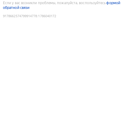
Если у вас возникли проблемы, пожалуйста, воспользуйтесь
формой
обратной связи
9178662574799914778
:
1786040172