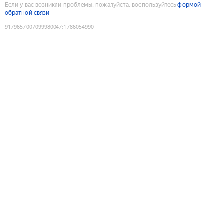
Если у вас возникли проблемы, пожалуйста, воспользуйтесь
формой
обратной связи
9179657007099980047
:
1786054990