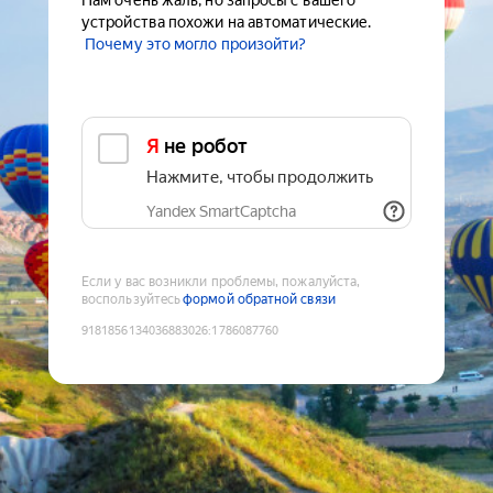
Нам очень жаль, но запросы с вашего
устройства похожи на автоматические.
Почему это могло произойти?
Я не робот
Нажмите, чтобы продолжить
Yandex SmartCaptcha
Если у вас возникли проблемы, пожалуйста,
воспользуйтесь
формой обратной связи
9181856134036883026
:
1786087760