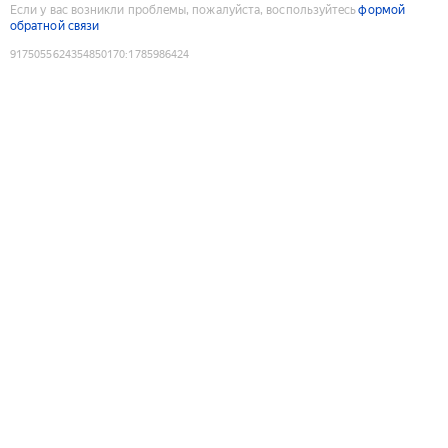
Если у вас возникли проблемы, пожалуйста, воспользуйтесь
формой
обратной связи
9175055624354850170
:
1785986424