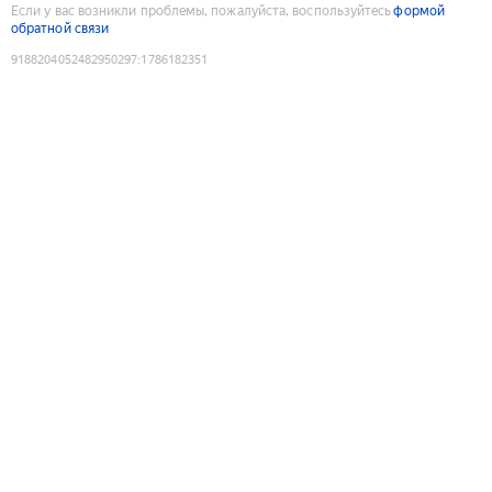
Если у вас возникли проблемы, пожалуйста, воспользуйтесь
формой
обратной связи
9188204052482950297
:
1786182351