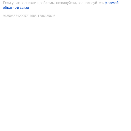
Если у вас возникли проблемы, пожалуйста, воспользуйтесь
формой
обратной связи
9185067712005714685
:
1786135616