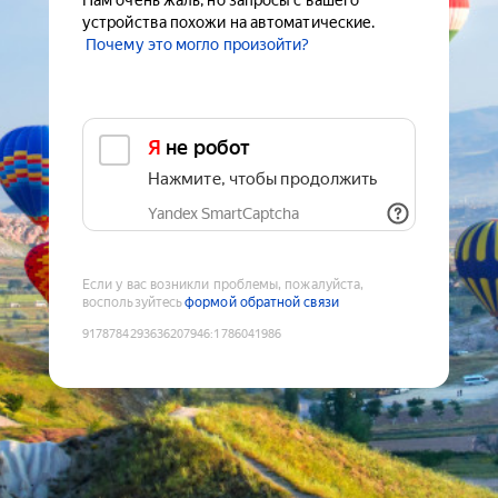
Нам очень жаль, но запросы с вашего
устройства похожи на автоматические.
Почему это могло произойти?
Я не робот
Нажмите, чтобы продолжить
Yandex SmartCaptcha
Если у вас возникли проблемы, пожалуйста,
воспользуйтесь
формой обратной связи
9178784293636207946
:
1786041986