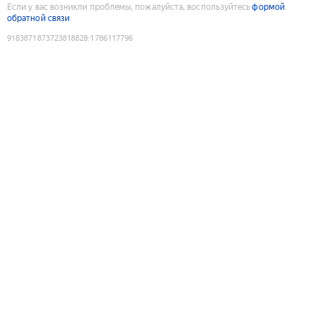
Если у вас возникли проблемы, пожалуйста, воспользуйтесь
формой
обратной связи
9183871873723818828
:
1786117796